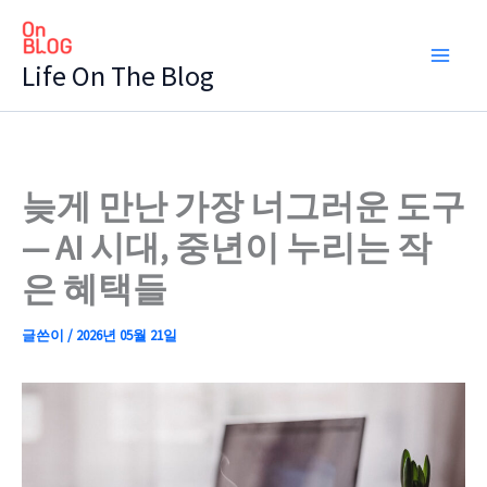
콘
텐
Life On The Blog
츠
로
건
너
뛰
늦게 만난 가장 너그러운 도구
기
— AI 시대, 중년이 누리는 작
은 혜택들
글쓴이
/
2026년 05월 21일