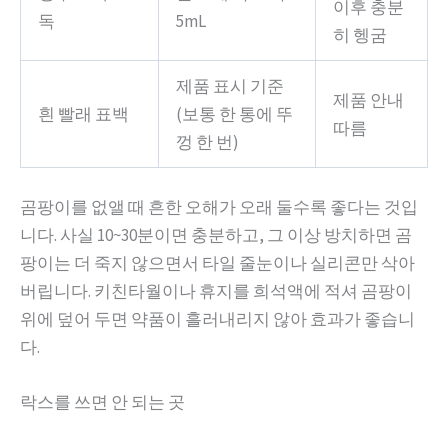
이후 충분
독
5mL
히 헹굼
제품 표시 기준
제품 안내
흰 빨래 표백
(보통 한 통에 뚜
따름
껑 한 번)
곰팡이를 없앨 때 흔한 오해가 오래 둘수록 좋다는 것입
니다. 사실 10~30분이면 충분하고, 그 이상 방치하면 곰
팡이는 더 죽지 않으면서 타일 줄눈이나 실리콘만 삭아
버립니다. 키친타월이나 휴지를 희석액에 적셔 곰팡이
위에 덮어 두면 약품이 흘러내리지 않아 효과가 좋습니
다.
락스를 쓰면 안 되는 곳