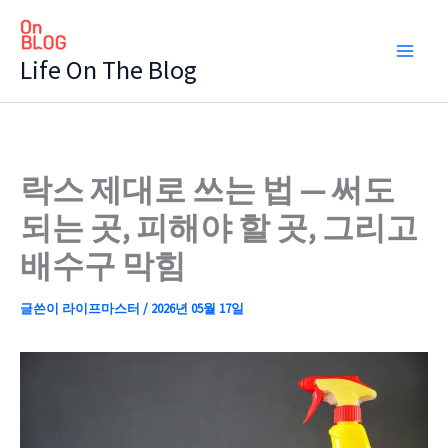
콘
텐
Life On The Blog
츠
로
건
너
뛰
락스 제대로 쓰는 법 — 써도
기
되는 곳, 피해야 할 곳, 그리고
배수구 막힘
글쓴이
라이프마스터
/
2026년 05월 17일