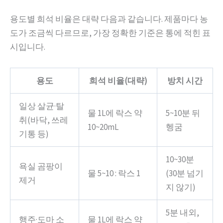
용도별 희석 비율은 대략 다음과 같습니다. 제품마다 농
도가 조금씩 다르므로, 가장 정확한 기준은 통에 적힌 표
시입니다.
용도
희석 비율(대략)
방치 시간
일상 살균·탈
물 1L에 락스 약
5~10분 뒤
취(바닥, 쓰레
10~20mL
헹굼
기통 등)
10~30분
욕실 곰팡이
물 5~10 : 락스 1
(30분 넘기
제거
지 않기)
5분 내외,
행주·도마 소
물 1L에 락스 약