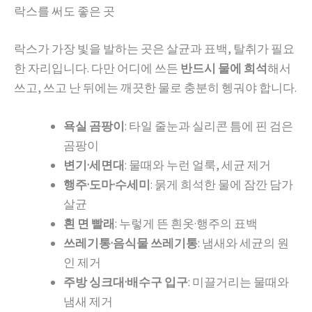
락스를 써도 좋은 곳
락스가 가장 빛을 발하는 곳은 살균과 표백, 탈취가 필요
한 자리입니다. 다만 어디에 쓰든
반드시 물에 희석
해서
쓰고, 쓰고 난 뒤에는 깨끗한 물로 충분히 헹궈야 합니다.
욕실 곰팡이
: 타일 줄눈과 실리콘 틈에 핀 검은
곰팡이
변기·세면대
: 물때와 누런 얼룩, 세균 제거
행주·도마·수세미
: 묽게 희석한 물에 잠깐 담가
살균
흰 면 빨래
: 누렇게 뜬 흰옷·행주의 표백
쓰레기통·음식물 쓰레기통
: 냄새와 세균의 원
인 제거
주방 싱크대·배수구 입구
: 미끌거리는 물때와
냄새 제거