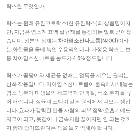
락스란 무엇인가
락스는 원래 유한크로락스(현 유한락스)의 상품명이지
만, 지금은 염소계 표백·살균제를 통칭하는 말로 굳어졌
습니다. 성분의 정체는
차아염소산나트륨(NaOCl)
이라
는 화합물을 물에 녹인 수용액입니다. 가정용 락스는 보
통 차아염소산나트륨 농도가 4~5% 정도입니다.
락스가 곰팡이와 세균을 없애고 얼룩을 지우는 원리는
산화 작용입니다. 차아염소산나트륨이 물속에서 내놓는
염소 성분이 미생물의 세포벽과 단백질, 색소 분자를 끊
어 버립니다. 살균과 표백이 같은 원리에서 나오는 셈입
니다. 효과가 강력한 만큼 사람의 피부·점막·호흡기에도
자극이 되고, 옷감이나 금속처럼 끊어지면 안 되는 것까
지 함께 망가뜨린다는 점을 늘 기억해야 합니다.