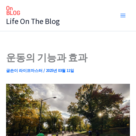
콘
텐
Life On The Blog
츠
로
건
너
뛰
운동의 기능과 효과
기
글쓴이
라이프마스터
/
2025년 03월 11일