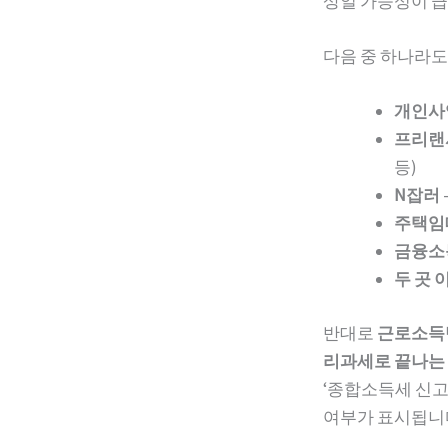
상일 가능성이 큽
다음 중 하나라도
개인사
프리랜
등)
N잡러
주택임
금융소
두 곳 
반대로
근로소득만
리과세로 끝나는 
‘종합소득세 신고
여부가 표시됩니