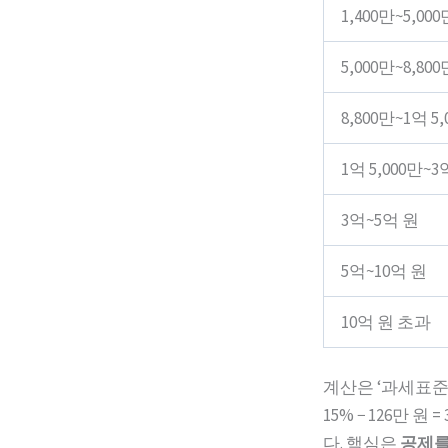
1,400만~5,00
5,000만~8,80
8,800만~1억 5
1억 5,000만~3
3억~5억 원
5억~10억 원
10억 원 초과
계산은 ‘과세표준 ×
15% − 126만
다. 핵심은
공제를