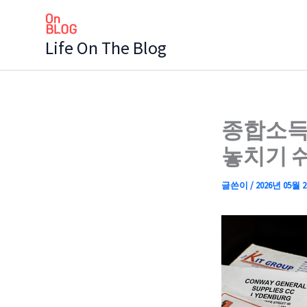
콘
텐
Life On The Blog
츠
로
건
너
뛰
종합소득
기
놓치기 
글쓴이
/
2026년 05월 