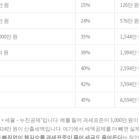
0만 원
15%
126만 원
0만 원
24%
576만 원
,000만 원
35%
1,544만
억 원
38%
1,994만
40%
2,594만
42%
3,594만
45%
6,594만
 세율 − 누진공제’입니다. 예를 들어 과세표준이 3,000만 원이면 
 원 = 324만 원이 산출세액입니다. 여기에서 세액공제를 더 빼면 실
 빠짐없이 챙길수록 과세표준이 줄어 세금도 줄어든다
는 점입