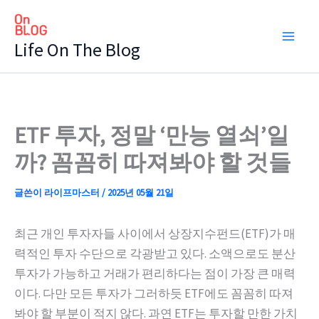
콘
텐
Life On The Blog
츠
로
건
너
뛰
ETF 투자, 정말 ‘만능 열쇠’일
기
까? 꼼꼼히 따져봐야 할 것들
글쓴이
라이프마스터
/
2025년 05월 21일
최근 개인 투자자들 사이에서 상장지수펀드(ETF)가 매
력적인 투자 수단으로 각광받고 있다. 소액으로도 분산
투자가 가능하고 거래가 편리하다는 점이 가장 큰 매력
이다. 다만 모든 투자가 그러하듯 ETF에도 꼼꼼히 따져
봐야 할 부분이 적지 않다. 과연 ETF는 투자할 만한 가치