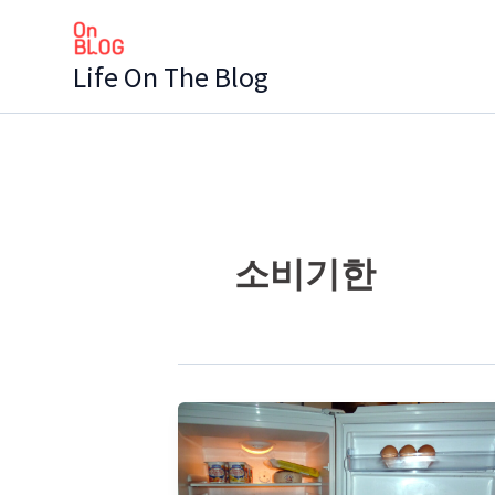
콘
텐
Life On The Blog
츠
로
건
너
뛰
기
소비기한