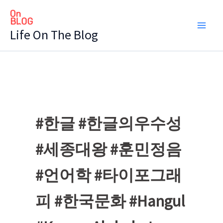
콘
텐
Life On The Blog
츠
로
건
너
뛰
기
#한글 #한글의우수성
#세종대왕 #훈민정음
#언어학 #타이포그래
피 #한국문화 #Hangul